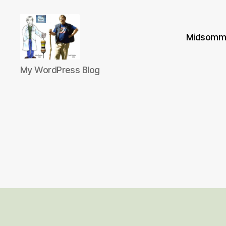
Midsomm
My
My WordPress Blog
blog