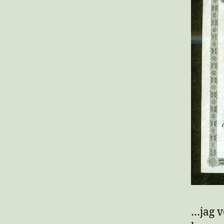
…jag v