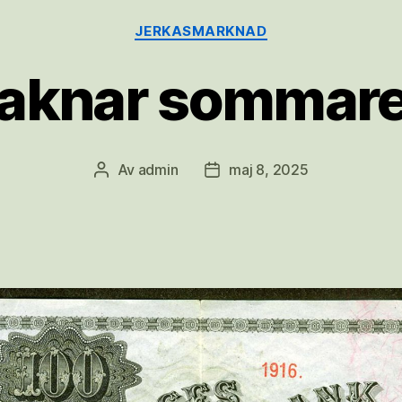
Kategorier
JERKASMARKNAD
aknar sommar
Av
admin
maj 8, 2025
Inläggsförfattare
Inläggsdatum