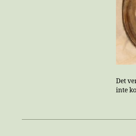
Det v
inte k