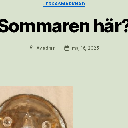
Kategorier
JERKASMARKNAD
Sommaren här
Av
admin
maj 16, 2025
Inläggsförfattare
Inläggsdatum