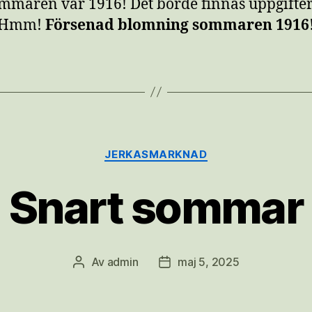
mmaren var 1916! Det borde finnas uppgifte
! Hmm!
Försenad blomning sommaren 1916
Kategorier
JERKASMARKNAD
Snart sommar
Av
admin
maj 5, 2025
Inläggsförfattare
Inläggsdatum