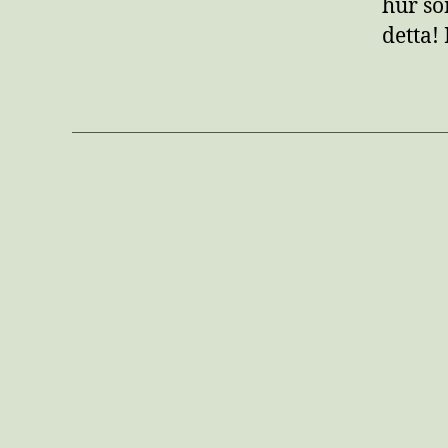
hur so
detta