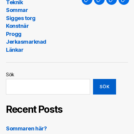
Teknik
Konstnär
Progg
Jerkasma
Län
Sommar
Sigges torg
Konstnär
Progg
Jerkasmarknad
Länkar
Sök
SÖK
Recent Posts
Sommaren här?