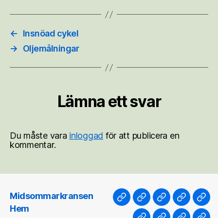
←
Insnöad cykel
→
Oljemålningar
Lämna ett svar
Du måste vara
inloggad
för att publicera en
kommentar.
Midsommarkransen
Midsommarkransen
Hem
Teknik
Sommar
Sig
Hem
torg