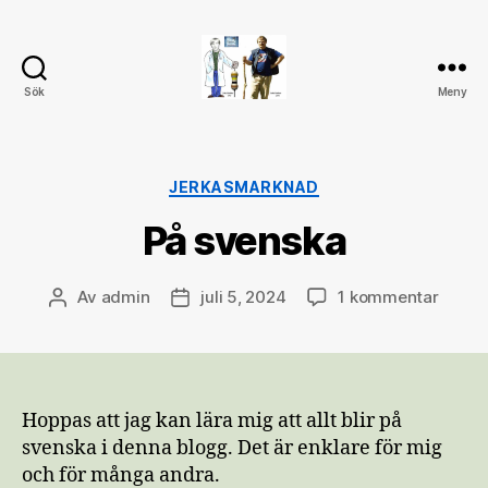
Sök
Meny
My
blog
Kategorier
JERKASMARKNAD
På svenska
till
Av
admin
juli 5, 2024
1 kommentar
Inläggsförfattare
Inläggsdatum
På
svens
Hoppas att jag kan lära mig att allt blir på
svenska i denna blogg. Det är enklare för mig
och för många andra.