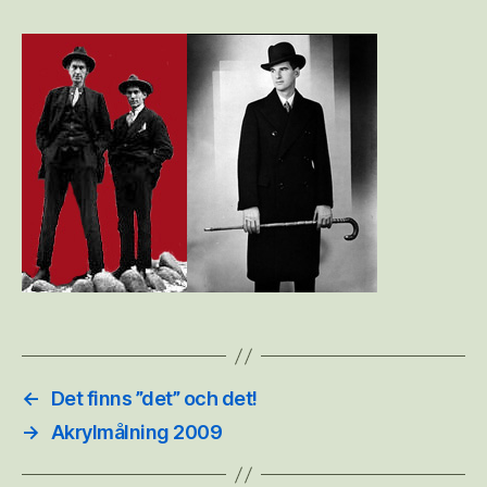
←
Det finns ”det” och det!
→
Akrylmålning 2009