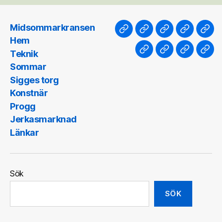
Midsommarkransen
Midsommarkransen
Hem
Teknik
Sommar
Sig
Hem
torg
Teknik
Konstnär
Progg
Jerkasma
Län
Sommar
Sigges torg
Konstnär
Progg
Jerkasmarknad
Länkar
Sök
SÖK