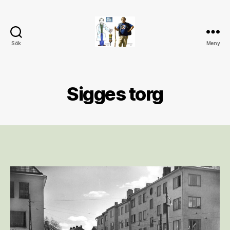
Sök
Meny
My
blog
Sigges torg