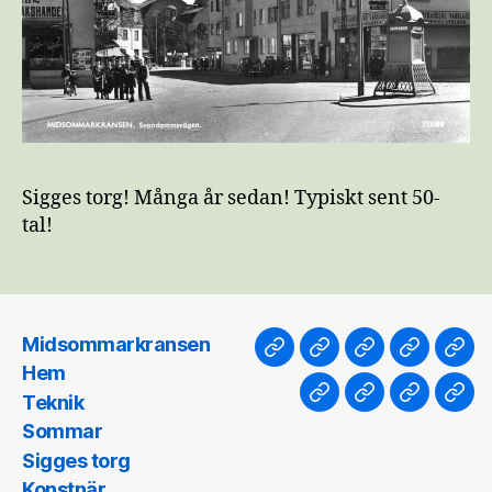
Sigges torg! Många år sedan! Typiskt sent 50-
tal!
Midsommarkransen
Midsommarkransen
Hem
Teknik
Sommar
Sig
Hem
torg
Teknik
Konstnär
Progg
Jerkasma
Län
Sommar
Sigges torg
Konstnär