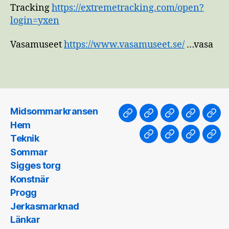
Tracking
https://extremetracking.com/open?
login=yxen
Vasamuseet
https://www.vasamuseet.se/
…vasa
Midsommarkransen
Midsommarkransen
Hem
Teknik
Sommar
Sig
Hem
torg
Teknik
Konstnär
Progg
Jerkasma
Län
Sommar
Sigges torg
Konstnär
Progg
Jerkasmarknad
Länkar