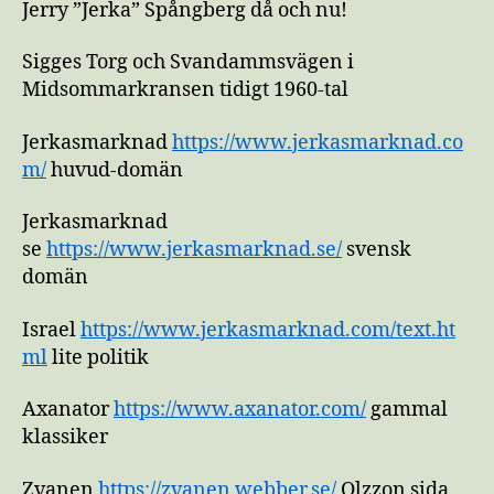
Jerry ”Jerka” Spångberg då och nu!
Sigges Torg och Svandammsvägen i
Midsommarkransen tidigt 1960-tal
Jerkasmarknad
https://www.jerkasmarknad.co
m/
huvud-domän
Jerkasmarknad
se
https://www.jerkasmarknad.se/
svensk
domän
Israel
https://www.jerkasmarknad.com/text.ht
ml
lite politik
Axanator
https://www.axanator.com/
gammal
klassiker
Zvanen
https://zvanen.webber.se/
Olzzon sida