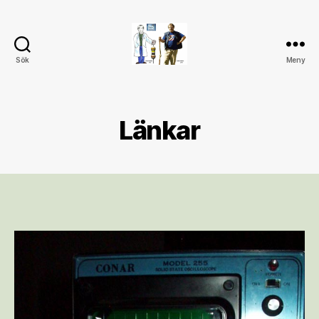
Sök
Meny
My
blog
Länkar